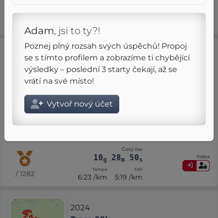
23
09
29
Index
49
g
m
s
/ 209
Tempo
FAP
8:37 /km
8:12 /km
Adam
, jsi to ty?!
Poznej plný rozsah svých úspěchů! Propoj
2024
se s tímto profilem a zobrazíme ti chybějící
CCC®
výsledky – poslední 3 starty čekají, až se
UTMB
vrátí na své místo!
30 srpna
Vytvoř nový účet
6
6
RMT
G
⨦ 98.5 km
+ 5 850 m
Regular
Ultra
G
Čistý čas
10
28
50
Index
g
m
s
Tempo
FAP
/ 1282
6:23 /km
5:19 /km
2024