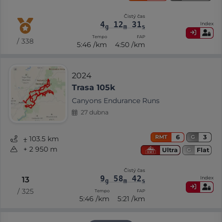
Čistý čas
4
12
31
Index
g
m
s
Tempo
FAP
/ 338
5:46 /km
4:50 /km
2024
Trasa 105k
Canyons Endurance Runs
27 dubna
6
3
RMT
G
⨦ 103.5 km
+ 2 950 m
Flat
Ultra
G
Čistý čas
9
58
42
Index
13
g
m
s
/ 325
Tempo
FAP
5:46 /km
5:21 /km