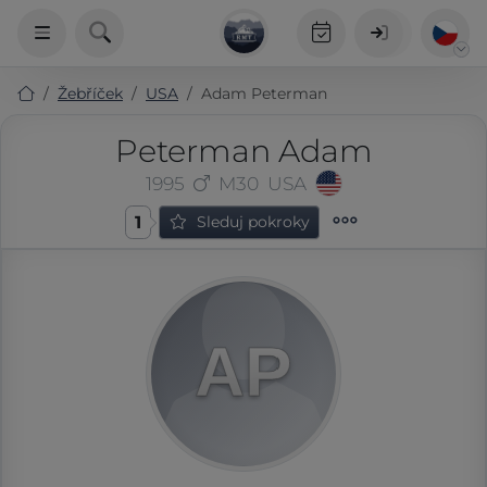
Žebříček
USA
Adam Peterman
Peterman Adam
1995
M30
USA
1
Sleduj pokroky