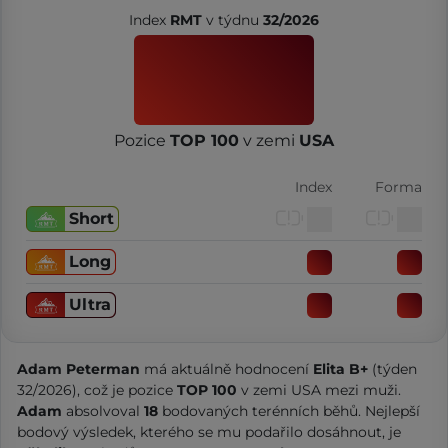
Index
RMT
v týdnu
32/2026
Pozice
TOP 100
v zemi
USA
Index
Forma
Short
Long
Ultra
Adam Peterman
má aktuálně hodnocení
Elita B+
(týden
32/2026), což je pozice
TOP 100
v zemi USA mezi muži.
Adam
absolvoval
18
bodovaných terénních běhů. Nejlepší
bodový výsledek, kterého se mu podařilo dosáhnout, je