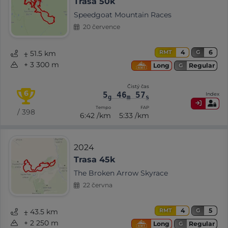
Trasa 50k
Speedgoat Mountain Races
20 července
4
6
RMT
G
⨦ 51.5 km
+ 3 300 m
Regular
Long
G
Čistý čas
6
5
46
57
Index
g
m
s
Tempo
FAP
/ 398
6:42 /km
5:33 /km
2024
Trasa 45k
The Broken Arrow Skyrace
22 června
4
5
RMT
G
⨦ 43.5 km
+ 2 250 m
Regular
Long
G