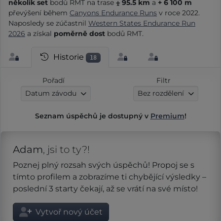
několik set
bodů RMT na trase
⨦ 95.5 km
a
+ 6 100 m
převýšení během
Canyons Endurance Runs
v roce 2022.
Naposledy se zúčastnil
Western States Endurance Run
2026
a získal
poměrně dost
bodů RMT.
Historie
18
Pořadí
Filtr
Datum závodu
Bez rozdělení
Seznam úspěchů je dostupný v
Premium
!
Adam
, jsi to ty?!
Poznej plný rozsah svých úspěchů! Propoj se s
tímto profilem a zobrazíme ti chybějící výsledky –
poslední 3 starty čekají, až se vrátí na své místo!
Vytvoř nový účet