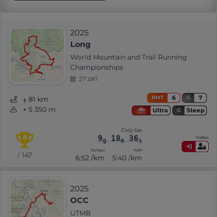
2025
Long
World Mountain and Trail Running
Championships
27 září
6
7
RMT
G
⨦ 81 km
+ 5 350 m
Steep
Ultra
G
Čistý čas
8
9
18
36
Index
g
m
s
Tempo
FAP
/ 147
6:52 /km
5:40 /km
2025
OCC
UTMB