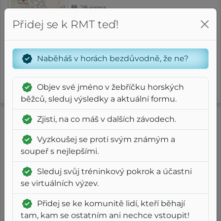
28 srpna
Přidej se k RMT teď!
5
5
RMT
G
⨦ 60.5 km
+ 3 300 m
Regular
Ultra
G
Naběháš v horách bezdůvodně, že ne?
Čistý čas
6
5
06
19
Index
g
m
s
Objev své jméno v žebříčku horských
Tempo
FAP
/ 966
5:03 /km
4:02 /km
běžců, sleduj výsledky a aktuální formu.
Zjisti, na co máš v dalších závodech.
2025
Trasa 160k
Vyzkoušej se proti svým známým a
Western States Endurance Run
soupeř s nejlepšími.
28 června
Sleduj svůj tréninkový pokrok a účastni
se virtuálních výzev.
7
3
RMT
G
⨦ 161 km
+ 5 300 m
Flat
Ultra
G
Přidej se ke komunitě lidí, kteří běhají
tam, kam se ostatním ani nechce vstoupit!
Čistý čas