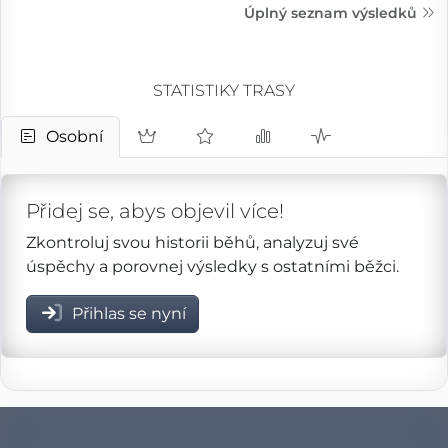
Úplný seznam výsledků
STATISTIKY TRASY
Osobní
Přidej se, abys objevil více!
Zkontroluj svou historii běhů, analyzuj své
úspěchy a porovnej výsledky s ostatními běžci.
Přihlas se nyní