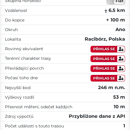
Skupina horskosti
Flat
G
⨦ 6.5 km
Vzdálenost
+ 100 m
Do kopce
Ano
Okruh
Racibórz, Polska
Lokalita
Rovinný ekvivalent
PŘIHLAS SE
Terénní charakter trasy
PŘIHLAS SE
Převládající povrch
PŘIHLAS SE
Počasí toho dne
PŘIHLAS SE
246 m n.m.
Nejvyšší bod
53 m
Výškový rozdíl
10 m
Přesnost měření, odečet každých
Przybliżone dane z API
Zdroj výpočtů
1
Počet událostí s touto trasou