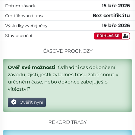
15 bře 2026
Datum závodu
Bez certifikátu
Certifikovaná trasa
19 bře 2026
Výsledky zveřejněny
Stav ocenění
PŘIHLAS SE
ČASOVÉ PROGNÓZY
Ověř své možnosti
! Odhadni čas dokončení
závodu, zjisti, jestli zvládneš trasu zaběhnout v
určeném čase, nebo dokonce zabojuješ o
vítězství?
Ověřit nyní
REKORD TRASY