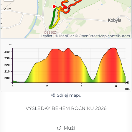
Leaflet
|
© MapTiler
© OpenStreetMap contributors
m
240
230
220
210
200
0
2
4
6
km
Sdílej mapu
VÝSLEDKY BĚHEM ROČNÍKU 2026
Muži