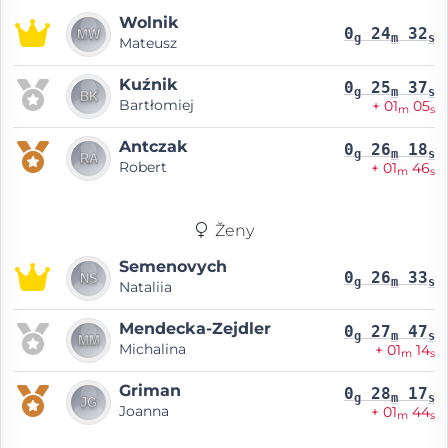
Wolnik
0
24
32
g
m
s
Mateusz
Kuźnik
0
25
37
g
m
s
Bartłomiej
+ 01
05
m
s
Antczak
0
26
18
g
m
s
Robert
+ 01
46
m
s
Ženy
Semenovych
0
26
33
g
m
s
Nataliia
Mendecka-Zejdler
0
27
47
g
m
s
Michalina
+ 01
14
m
s
Griman
0
28
17
g
m
s
Joanna
+ 01
44
m
s