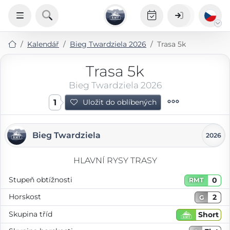
Kalendář
Bieg Twardziela 2026
Trasa 5k
Trasa 5k
Bieg Twardziela 2026
1
Uložit do oblíbených
Bieg Twardziela
2026
HLAVNÍ RYSY TRASY
Stupeň obtížnosti
0
RMT
Horskost
2
G
Skupina tříd
Short