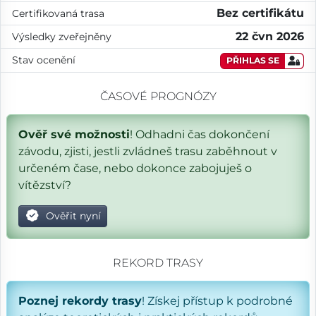
Bez certifikátu
Certifikovaná trasa
22 čvn 2026
Výsledky zveřejněny
Stav ocenění
PŘIHLAS SE
ČASOVÉ PROGNÓZY
Ověř své možnosti
! Odhadni čas dokončení
závodu, zjisti, jestli zvládneš trasu zaběhnout v
určeném čase, nebo dokonce zabojuješ o
vítězství?
Ověřit nyní
REKORD TRASY
Poznej rekordy trasy
! Získej přístup k podrobné