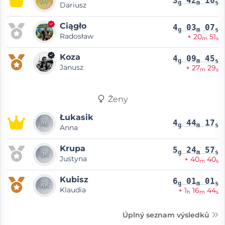
3
42
16
g
m
s
Dariusz
Ciągło
4
03
07
g
m
s
Radosław
+ 20
51
m
s
Koza
4
09
45
g
m
s
Janusz
+ 27
29
m
s
Ženy
Łukasik
4
44
17
g
m
s
Anna
Krupa
5
24
57
g
m
s
Justyna
+ 40
40
m
s
Kubisz
6
01
01
g
m
s
Klaudia
+ 1
16
44
h
m
s
Úplný seznam výsledků