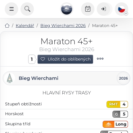
Kalendář
Bieg Wierchami 2026
Maraton 45+
Maraton 45+
Bieg Wierchami 2026
1
Uložit do oblíbených
Bieg Wierchami
2026
HLAVNÍ RYSY TRASY
Stupeň obtížnosti
4
RMT
Horskost
5
G
Skupina tříd
Long