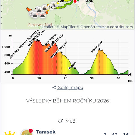
20k
40k
5k
15k
10k
Złomisty Wierch (wierzchołek północny)
Leaflet
|
© MapTiler
© OpenStreetMap contributors
Mała Przehyba
Przehyba
Jaworzyna
Wietrzne Dziury
m
Makowica
Wdżary Wyżne
1,000
800
Połom
600
400
0
10
20
30
40
km
Sdílej mapu
VÝSLEDKY BĚHEM ROČNÍKU 2026
Muži
Tarasek