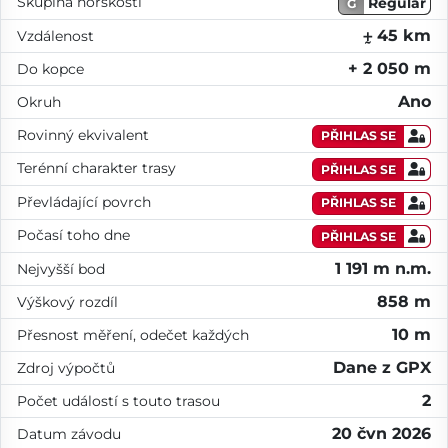
Skupina horskosti
Regular
G
⨦ 45 km
Vzdálenost
+ 2 050 m
Do kopce
Ano
Okruh
Rovinný ekvivalent
PŘIHLAS SE
Terénní charakter trasy
PŘIHLAS SE
Převládající povrch
PŘIHLAS SE
Počasí toho dne
PŘIHLAS SE
1 191 m n.m.
Nejvyšší bod
858 m
Výškový rozdíl
10 m
Přesnost měření, odečet každých
Dane z GPX
Zdroj výpočtů
2
Počet událostí s touto trasou
20 čvn 2026
Datum závodu