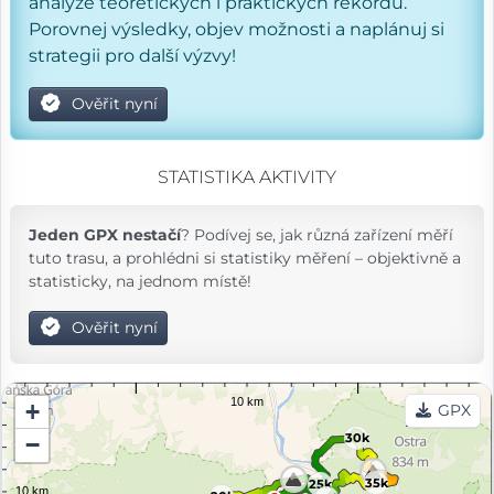
analýze teoretických i praktických rekordů.
Porovnej výsledky, objev možnosti a naplánuj si
strategii pro další výzvy!
Ověřit nyní
STATISTIKA AKTIVITY
Jeden GPX nestačí
? Podívej se, jak různá zařízení měří
tuto trasu, a prohlédni si statistiky měření – objektivně a
statisticky, na jednom místě!
Ověřit nyní
+
GPX
30k
−
35k
25k