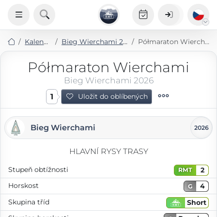
Kalendář
Bieg Wierchami 2026
Półmaraton Wierchami
Półmaraton Wierchami
Bieg Wierchami 2026
1
Uložit do oblíbených
Bieg Wierchami
2026
HLAVNÍ RYSY TRASY
Stupeň obtížnosti
2
RMT
Horskost
4
G
Skupina tříd
Short