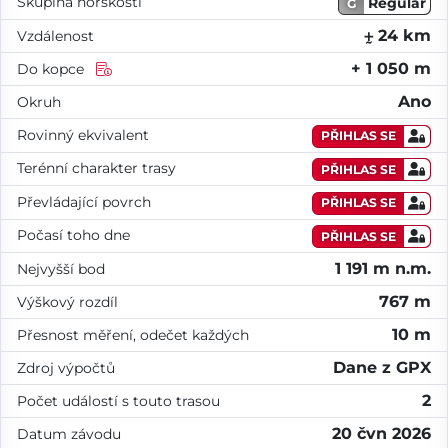
Skupina horskosti
Regular
G
⨦ 24 km
Vzdálenost
+ 1 050 m
Do kopce
Ano
Okruh
Rovinný ekvivalent
PŘIHLAS SE
Terénní charakter trasy
PŘIHLAS SE
Převládající povrch
PŘIHLAS SE
Počasí toho dne
PŘIHLAS SE
1 191 m n.m.
Nejvyšší bod
767 m
Výškový rozdíl
10 m
Přesnost měření, odečet každých
Dane z GPX
Zdroj výpočtů
2
Počet událostí s touto trasou
20 čvn 2026
Datum závodu