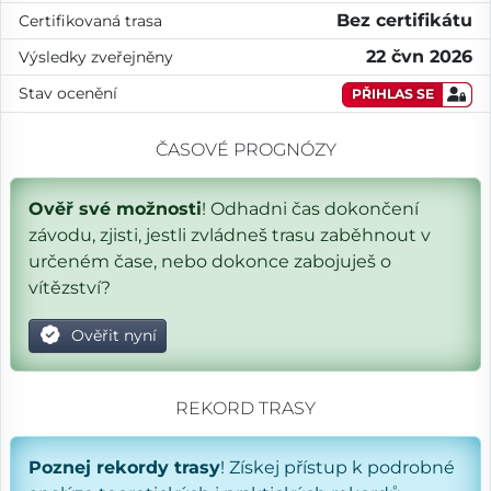
Bez certifikátu
Certifikovaná trasa
22 čvn 2026
Výsledky zveřejněny
Stav ocenění
PŘIHLAS SE
ČASOVÉ PROGNÓZY
Ověř své možnosti
! Odhadni čas dokončení
závodu, zjisti, jestli zvládneš trasu zaběhnout v
určeném čase, nebo dokonce zabojuješ o
vítězství?
Ověřit nyní
REKORD TRASY
Poznej rekordy trasy
! Získej přístup k podrobné