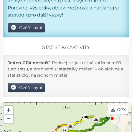
analýze teoretických i praktických rekordů.
Porovnej výsledky, objev možnosti a naplánuj si
strategii pro další výzvy!
Ověřit nyní
STATISTIKA AKTIVITY
Jeden GPX nestačí
? Podívej se, jak různá zařízení měří
tuto trasu, a prohlédni si statistiky měření – objektivně a
statisticky, na jednom místě!
Ověřit nyní
+
GPX
20k
−
5k