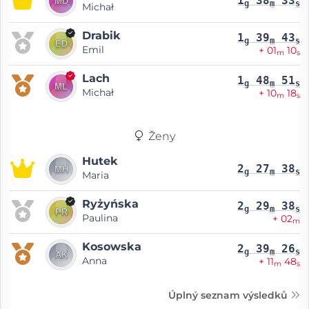
1
38
33
g
m
s
Michał
Drabik
1
39
43
g
m
s
Emil
+ 01
10
m
s
Lach
1
48
51
g
m
s
Michał
+ 10
18
m
s
Ženy
Hutek
2
27
38
g
m
s
Maria
Ryżyńska
2
29
38
g
m
s
Paulina
+ 02
m
Kosowska
2
39
26
g
m
s
Anna
+ 11
48
m
s
Úplný seznam výsledků