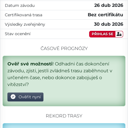
26 dub 2026
Datum závodu
Bez certifikátu
Certifikovaná trasa
30 dub 2026
Výsledky zveřejněny
Stav ocenění
PŘIHLAS SE
ČASOVÉ PROGNÓZY
Ověř své možnosti
! Odhadni čas dokončení
závodu, zjisti, jestli zvládneš trasu zaběhnout v
určeném čase, nebo dokonce zabojuješ o
vítězství?
Ověřit nyní
REKORD TRASY