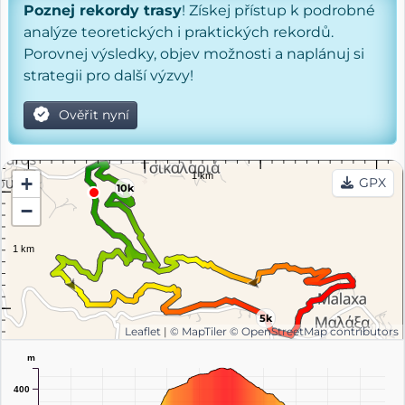
Poznej rekordy trasy
! Získej přístup k podrobné
analýze teoretických i praktických rekordů.
Porovnej výsledky, objev možnosti a naplánuj si
strategii pro další výzvy!
Ověřit nyní
+
GPX
10k
−
5k
Leaflet
|
© MapTiler
© OpenStreetMap contributors
m
400