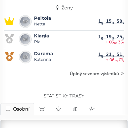
Ženy
Peltola
1
15
50
g
m
s
Netta
Kiagia
1
19
25
g
m
s
Ria
+ 03
35
m
s
Darema
1
21
51
g
m
s
Katerina
+ 06
01
m
s
Úplný seznam výsledků
STATISTIKY TRASY
Osobní