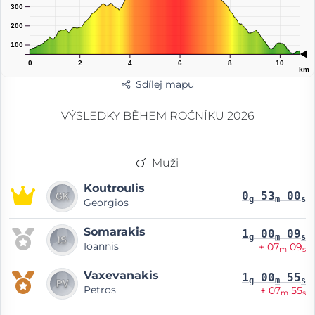
300
200
100
0
2
4
6
8
10
km
Sdílej mapu
VÝSLEDKY BĚHEM ROČNÍKU 2026
Muži
Koutroulis
0
53
00
g
m
s
Georgios
Somarakis
1
00
09
g
m
s
Ioannis
+ 07
09
m
s
Vaxevanakis
1
00
55
g
m
s
Petros
+ 07
55
m
s