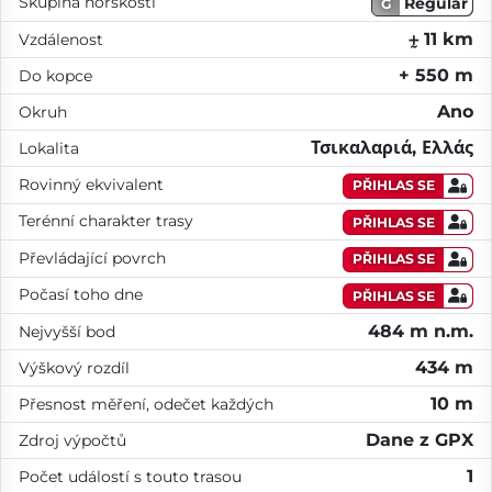
Skupina horskosti
Regular
G
⨦ 11 km
Vzdálenost
+ 550 m
Do kopce
Ano
Okruh
Τσικαλαριά, Ελλάς
Lokalita
Rovinný ekvivalent
PŘIHLAS SE
Terénní charakter trasy
PŘIHLAS SE
Převládající povrch
PŘIHLAS SE
Počasí toho dne
PŘIHLAS SE
484 m n.m.
Nejvyšší bod
434 m
Výškový rozdíl
10 m
Přesnost měření, odečet každých
Dane z GPX
Zdroj výpočtů
1
Počet událostí s touto trasou