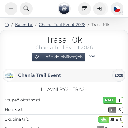
Kalendář
Chania Trail Event 2026
Trasa 10k
Trasa 10k
Chania Trail Event 2026
Uložit do oblíbených
Chania Trail Event
2026
HLAVNÍ RYSY TRASY
Stupeň obtížnosti
1
RMT
Horskost
5
G
Skupina tříd
Short