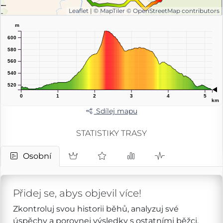
Leaflet
|
© MapTiler
© OpenStreetMap contributors
m
600
580
560
540
520
0
1
2
3
4
5
km
Sdílej mapu
STATISTIKY TRASY
Osobní
Přidej se, abys objevil více!
Zkontroluj svou historii běhů, analyzuj své
úspěchy a porovnej výsledky s ostatními běžci.