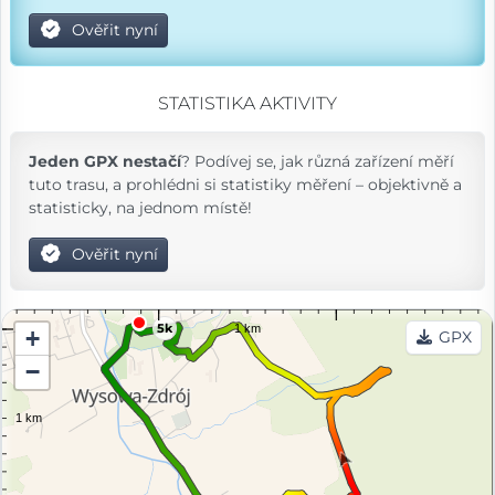
Ověřit nyní
STATISTIKA AKTIVITY
Jeden GPX nestačí
? Podívej se, jak různá zařízení měří
tuto trasu, a prohlédni si statistiky měření – objektivně a
statisticky, na jednom místě!
Ověřit nyní
5k
+
GPX
−