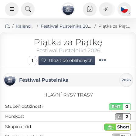
Kalendář
Festiwal Pustelnika 2026
Piątka za Piątkę
Piątka za Piątkę
Festiwal Pustelnika 2026
1
Uložit do oblíbených
Festiwal Pustelnika
2026
HLAVNÍ RYSY TRASY
Stupeň obtížnosti
0
RMT
Horskost
2
G
Skupina tříd
Short