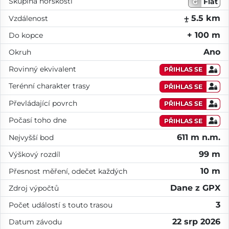
Skupina horskosti
Flat
G
⨦ 5.5 km
Vzdálenost
+ 100 m
Do kopce
Ano
Okruh
Rovinný ekvivalent
PŘIHLAS SE
Terénní charakter trasy
PŘIHLAS SE
Převládající povrch
PŘIHLAS SE
Počasí toho dne
PŘIHLAS SE
611 m n.m.
Nejvyšší bod
99 m
Výškový rozdíl
10 m
Přesnost měření, odečet každých
Dane z GPX
Zdroj výpočtů
3
Počet událostí s touto trasou
22 srp 2026
Datum závodu