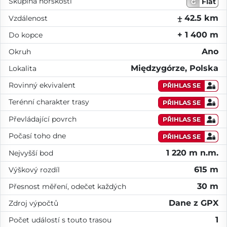
Skupina horskosti
Flat
G
⨦ 42.5 km
Vzdálenost
+ 1 400 m
Do kopce
Ano
Okruh
Międzygórze, Polska
Lokalita
Rovinný ekvivalent
PŘIHLAS SE
Terénní charakter trasy
PŘIHLAS SE
Převládající povrch
PŘIHLAS SE
Počasí toho dne
PŘIHLAS SE
1 220 m n.m.
Nejvyšší bod
615 m
Výškový rozdíl
30 m
Přesnost měření, odečet každých
Dane z GPX
Zdroj výpočtů
1
Počet událostí s touto trasou