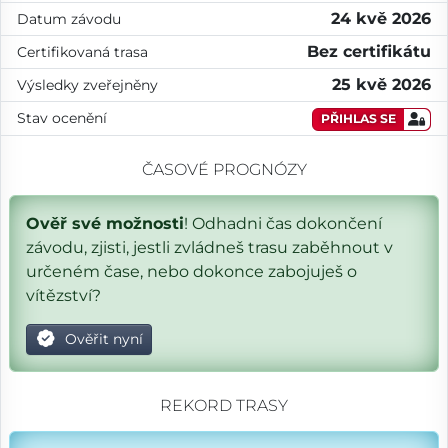
24 kvě 2026
Datum závodu
Bez certifikátu
Certifikovaná trasa
25 kvě 2026
Výsledky zveřejněny
Stav ocenění
PŘIHLAS SE
ČASOVÉ PROGNÓZY
Ověř své možnosti
! Odhadni čas dokončení
závodu, zjisti, jestli zvládneš trasu zaběhnout v
určeném čase, nebo dokonce zabojuješ o
vítězství?
Ověřit nyní
REKORD TRASY