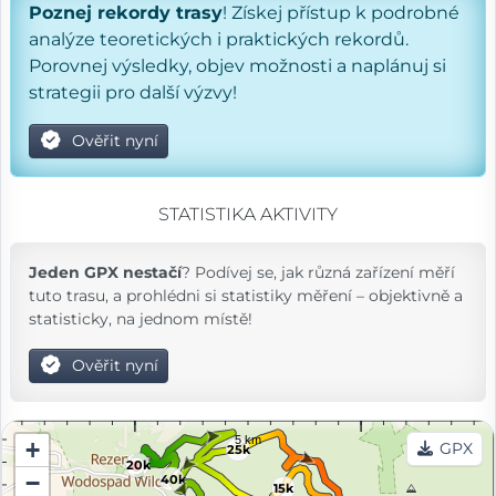
Poznej rekordy trasy
! Získej přístup k podrobné
analýze teoretických i praktických rekordů.
Porovnej výsledky, objev možnosti a naplánuj si
strategii pro další výzvy!
Ověřit nyní
STATISTIKA AKTIVITY
Jeden GPX nestačí
? Podívej se, jak různá zařízení měří
tuto trasu, a prohlédni si statistiky měření – objektivně a
statisticky, na jednom místě!
Ověřit nyní
+
GPX
25k
20k
−
40k
15k