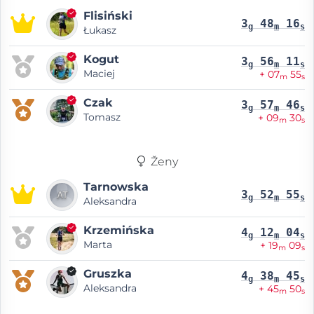
Flisiński
3
48
16
g
m
s
Łukasz
Kogut
3
56
11
g
m
s
Maciej
+ 07
55
m
s
Czak
3
57
46
g
m
s
Tomasz
+ 09
30
m
s
Ženy
Tarnowska
3
52
55
g
m
s
Aleksandra
Krzemińska
4
12
04
g
m
s
Marta
+ 19
09
m
s
Gruszka
4
38
45
g
m
s
Aleksandra
+ 45
50
m
s