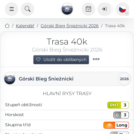
Kalendář
Górski Bieg Śnieżnicki 2026
Trasa 40k
Trasa 40k
Górski Bieg Śnieżnicki 2026
Uložit do oblíbených
Górski Bieg Śnieżnicki
2026
HLAVNÍ RYSY TRASY
Stupeň obtížnosti
3
RMT
Horskost
3
G
Skupina tříd
Long