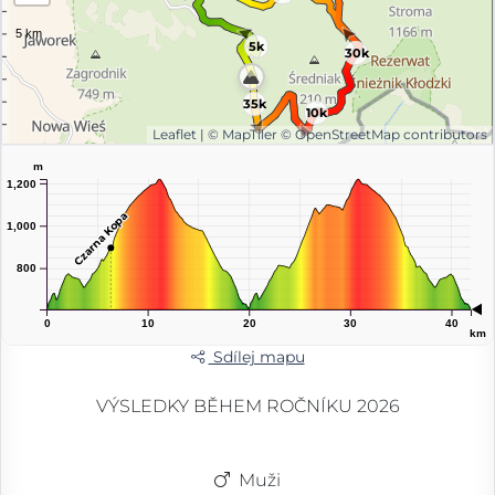
5k
30k
35k
10k
Leaflet
|
© MapTiler
© OpenStreetMap contributors
m
1,200
Czarna Kopa
1,000
800
0
10
20
30
40
km
Sdílej mapu
VÝSLEDKY BĚHEM ROČNÍKU 2026
Muži