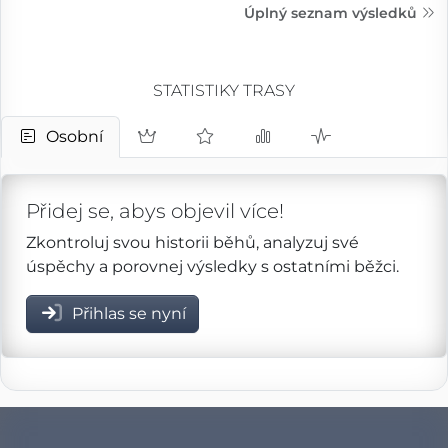
Úplný seznam výsledků
STATISTIKY TRASY
Osobní
Přidej se, abys objevil více!
Zkontroluj svou historii běhů, analyzuj své
úspěchy a porovnej výsledky s ostatními běžci.
Přihlas se nyní