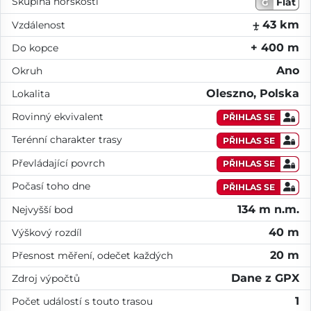
Skupina horskosti
Flat
G
⨦ 43 km
Vzdálenost
+ 400 m
Do kopce
Ano
Okruh
Oleszno, Polska
Lokalita
Rovinný ekvivalent
PŘIHLAS SE
Terénní charakter trasy
PŘIHLAS SE
Převládající povrch
PŘIHLAS SE
Počasí toho dne
PŘIHLAS SE
134 m n.m.
Nejvyšší bod
40 m
Výškový rozdíl
20 m
Přesnost měření, odečet každých
Dane z GPX
Zdroj výpočtů
1
Počet událostí s touto trasou