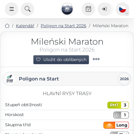
Kalendář
Poligon na Start 2026
Mileński Maraton
Mileński Maraton
Poligon na Start 2026
Uložit do oblíbených
Poligon na Start
2026
HLAVNÍ RYSY TRASY
Stupeň obtížnosti
3
RMT
Horskost
1
G
Skupina tříd
Long