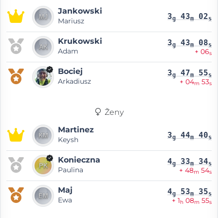
Jankowski
3
43
02
g
m
s
Mariusz
Krukowski
3
43
08
g
m
s
Adam
+ 06
s
Bociej
3
47
55
g
m
s
Arkadiusz
+ 04
53
m
s
Ženy
Martinez
3
44
40
g
m
s
Keysh
Konieczna
4
33
34
g
m
s
Paulina
+ 48
54
m
s
Maj
4
53
35
g
m
s
Ewa
+ 1
08
55
h
m
s