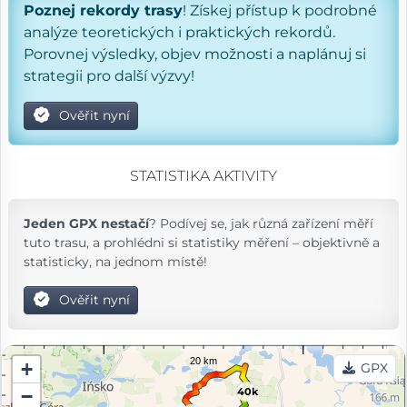
Poznej rekordy trasy
! Získej přístup k podrobné
analýze teoretických i praktických rekordů.
Porovnej výsledky, objev možnosti a naplánuj si
strategii pro další výzvy!
Ověřit nyní
STATISTIKA AKTIVITY
Jeden GPX nestačí
? Podívej se, jak různá zařízení měří
tuto trasu, a prohlédni si statistiky měření – objektivně a
statisticky, na jednom místě!
Ověřit nyní
+
GPX
−
40k