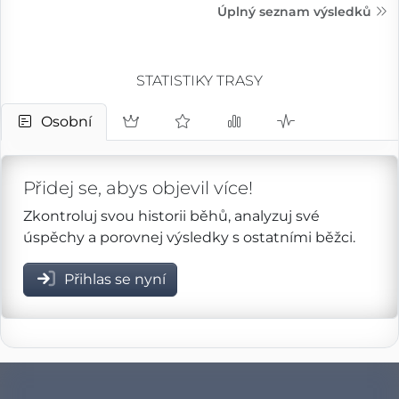
Úplný seznam výsledků
STATISTIKY TRASY
Osobní
Přidej se, abys objevil více!
Zkontroluj svou historii běhů, analyzuj své
úspěchy a porovnej výsledky s ostatními běžci.
Přihlas se nyní