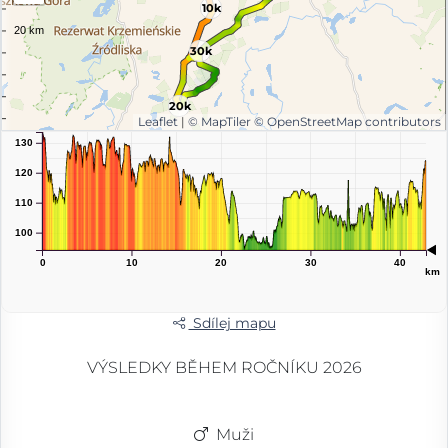
10k
30k
20k
Leaflet
|
© MapTiler
© OpenStreetMap contributors
m
130
120
110
100
0
10
20
30
40
km
Sdílej mapu
VÝSLEDKY BĚHEM ROČNÍKU 2026
Muži