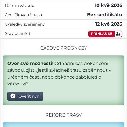
10 kvě 2026
Datum závodu
Bez certifikátu
Certifikovaná trasa
12 kvě 2026
Výsledky zveřejněny
Stav ocenění
PŘIHLAS SE
ČASOVÉ PROGNÓZY
Ověř své možnosti
! Odhadni čas dokončení
závodu, zjisti, jestli zvládneš trasu zaběhnout v
určeném čase, nebo dokonce zabojuješ o
vítězství?
Ověřit nyní
REKORD TRASY