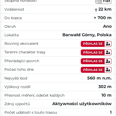
Skupina horskosti
Flat
G
⨦ 22 km
Vzdálenost
+ 700 m
Do kopce
Ano
Okruh
Barwałd Górny, Polska
Lokalita
Rovinný ekvivalent
PŘIHLAS SE
Terénní charakter trasy
PŘIHLAS SE
Převládající povrch
PŘIHLAS SE
Počasí toho dne
PŘIHLAS SE
560 m n.m.
Nejvyšší bod
302 m
Výškový rozdíl
10 m
Přesnost měření, odečet každých
Aktywności użytkowników
Zdroj výpočtů
1
Počet událostí s touto trasou