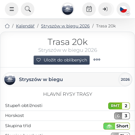
Kalendář
Stryszów w biegu 2026
Trasa 20k
Trasa 20k
Stryszów w biegu 2026
Uložit do oblíbených
Stryszów w biegu
2026
HLAVNÍ RYSY TRASY
Stupeň obtížnosti
2
RMT
Horskost
3
G
Skupina tříd
Short