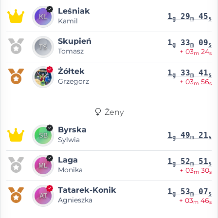
Leśniak
1
29
45
g
m
s
Kamil
Skupień
1
33
09
g
m
s
Tomasz
+ 03
24
m
s
Żółtek
1
33
41
g
m
s
Grzegorz
+ 03
56
m
s
Ženy
Byrska
1
49
21
g
m
s
Sylwia
Laga
1
52
51
g
m
s
Monika
+ 03
30
m
s
Tatarek-Konik
1
53
07
g
m
s
Agnieszka
+ 03
46
m
s