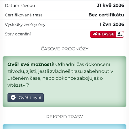
31 kvě 2026
Datum závodu
Bez certifikátu
Certifikovaná trasa
1 čvn 2026
Výsledky zveřejněny
Stav ocenění
PŘIHLAS SE
ČASOVÉ PROGNÓZY
Ověř své možnosti
! Odhadni čas dokončení
závodu, zjisti, jestli zvládneš trasu zaběhnout v
určeném čase, nebo dokonce zabojuješ o
vítězství?
Ověřit nyní
REKORD TRASY