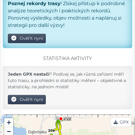
Poznej rekordy trasy
! Získej přístup k podrobné
analýze teoretických i praktických rekordů.
Porovnej výsledky, objev možnosti a naplánuj si
strategii pro další výzvy!
Ověřit nyní
STATISTIKA AKTIVITY
Jeden GPX nestačí
? Podívej se, jak různá zařízení měří
tuto trasu, a prohlédni si statistiky měření – objektivně a
statisticky, na jednom místě!
Ověřit nyní
+
GPX
−
20k