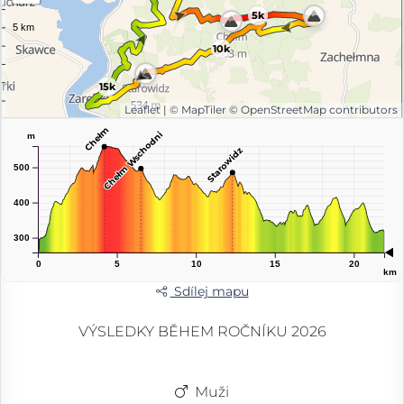
5k
10k
15k
Leaflet
|
© MapTiler
© OpenStreetMap contributors
Chełm
Chełm Wschodni
m
Starowidz
500
400
300
0
5
10
15
20
km
Sdílej mapu
VÝSLEDKY BĚHEM ROČNÍKU 2026
Muži