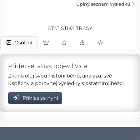
Úplný seznam výsledků
STATISTIKY TRASY
Osobní
Přidej se, abys objevil více!
Zkontroluj svou historii běhů, analyzuj své
úspěchy a porovnej výsledky s ostatními běžci.
Přihlas se nyní