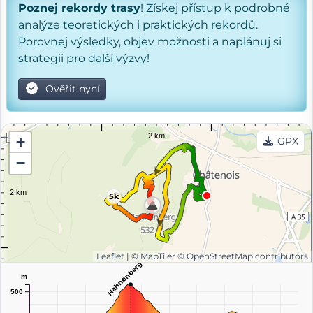
Poznej rekordy trasy
! Získej přístup k podrobné
analýze teoretických i praktických rekordů.
Porovnej výsledky, objev možnosti a naplánuj si
strategii pro další výzvy!
Ověřit nyní
+
GPX
−
5k
Leaflet
|
© MapTiler
© OpenStreetMap contributors
Hahnenberg
m
500