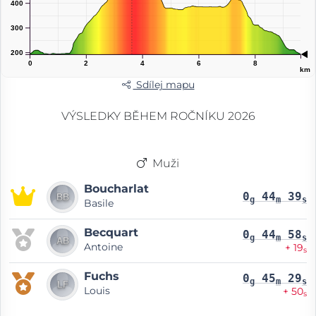
400
300
200
0
2
4
6
8
km
Sdílej mapu
VÝSLEDKY BĚHEM ROČNÍKU 2026
Muži
Boucharlat
0
44
39
g
m
s
Basile
Becquart
0
44
58
g
m
s
Antoine
+ 19
s
Fuchs
0
45
29
g
m
s
Louis
+ 50
s