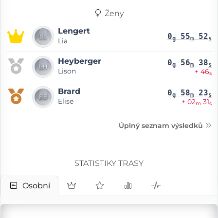
Ženy
Lengert
0
55
52
g
m
s
Lia
Heyberger
0
56
38
g
m
s
Lison
+ 46
s
Brard
0
58
23
g
m
s
Elise
+ 02
31
m
s
Úplný seznam výsledků
STATISTIKY TRASY
Osobní