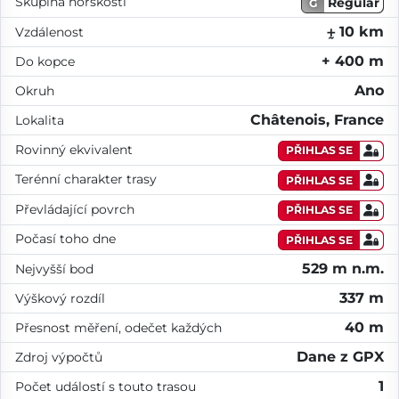
Skupina horskosti
Regular
G
⨦ 10 km
Vzdálenost
+ 400 m
Do kopce
Ano
Okruh
Châtenois, France
Lokalita
Rovinný ekvivalent
PŘIHLAS SE
Terénní charakter trasy
PŘIHLAS SE
Převládající povrch
PŘIHLAS SE
Počasí toho dne
PŘIHLAS SE
529 m n.m.
Nejvyšší bod
337 m
Výškový rozdíl
40 m
Přesnost měření, odečet každých
Dane z GPX
Zdroj výpočtů
1
Počet událostí s touto trasou