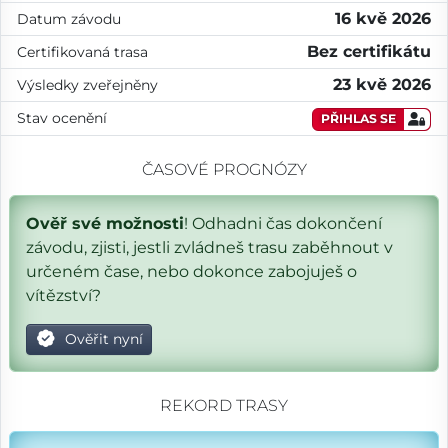
16 kvě 2026
Datum závodu
Bez certifikátu
Certifikovaná trasa
23 kvě 2026
Výsledky zveřejněny
Stav ocenění
PŘIHLAS SE
ČASOVÉ PROGNÓZY
Ověř své možnosti
! Odhadni čas dokončení
závodu, zjisti, jestli zvládneš trasu zaběhnout v
určeném čase, nebo dokonce zabojuješ o
vítězství?
Ověřit nyní
REKORD TRASY