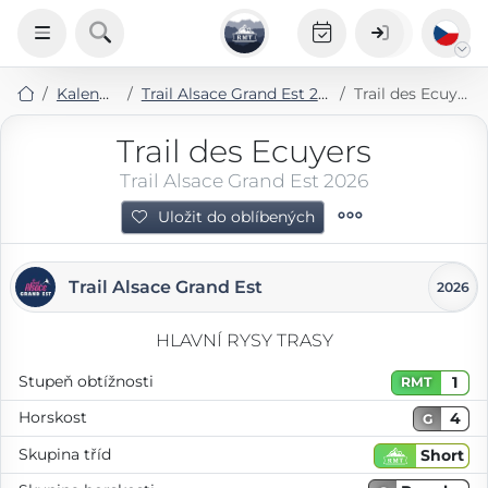
Kalendář
Trail Alsace Grand Est 2026
Trail des Ecuyers
Trail des Ecuyers
Trail Alsace Grand Est 2026
Uložit do oblíbených
Trail Alsace Grand Est
2026
HLAVNÍ RYSY TRASY
Stupeň obtížnosti
1
RMT
Horskost
4
G
Skupina tříd
Short