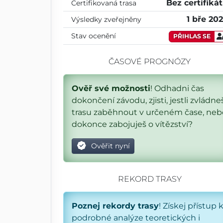
Bez certifiká
Certifikovaná trasa
1 bře 20
Výsledky zveřejněny
Stav ocenění
PŘIHLAS SE
ČASOVÉ PROGNÓZY
Ověř své možnosti
! Odhadni čas
dokončení závodu, zjisti, jestli zvládne
trasu zaběhnout v určeném čase, neb
dokonce zabojuješ o vítězství?
Ověřit nyní
REKORD TRASY
Poznej rekordy trasy
! Získej přístup 
podrobné analýze teoretických i