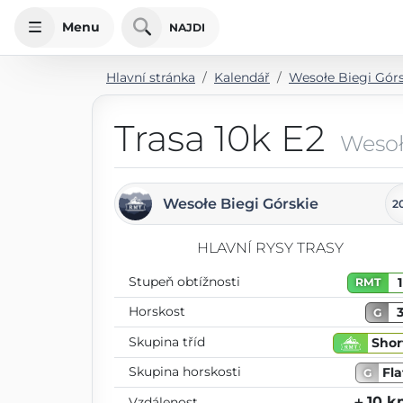
Menu
NAJDI
Hlavní stránka
Kalendář
Wesołe Biegi Gór
Trasa 10k E2
Wesoł
Wesołe Biegi Górskie
2
HLAVNÍ RYSY TRASY
Stupeň obtížnosti
1
RMT
Horskost
G
Skupina tříd
Shor
Skupina horskosti
Fla
G
⨦ 10 
Vzdálenost