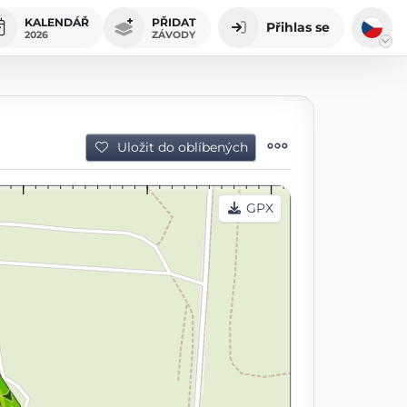
KALENDÁŘ
PŘIDAT
Přihlas se
2026
ZÁVODY
Uložit do oblíbených
GPX