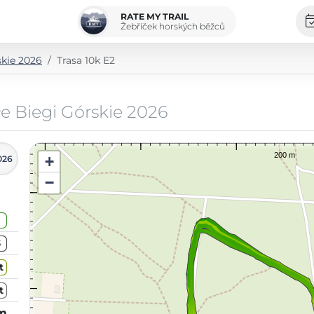
RATE MY TRAIL
Žebříček horských běžců
skie 2026
Trasa 10k E2
e Biegi Górskie 2026
+
026
−
3
t
t
km