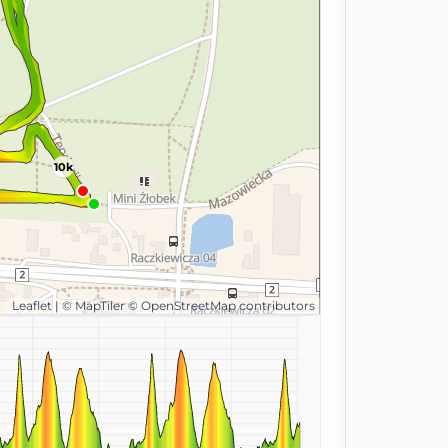
10k
Leaflet
|
© MapTiler
© OpenStreetMap contributors