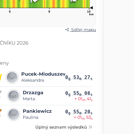
6
8
10
km
Sdílej mapu
ČNÍKU 2026
eny
Pucek-Mioduszewska
0
53
27
g
m
s
Aleksandra
Drzazga
0
55
08
g
m
s
Marta
+ 01
41
m
s
Pankiewicz
0
55
20
g
m
s
Paulina
+ 01
53
m
s
Úplný seznam výsledků