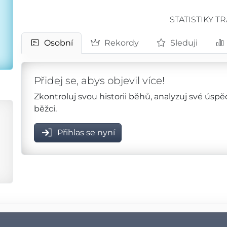
STATISTIKY T
Osobní
Rekordy
Sleduji
Přidej se, abys objevil více!
Zkontroluj svou historii běhů, analyzuj své úsp
běžci.
Přihlas se nyní