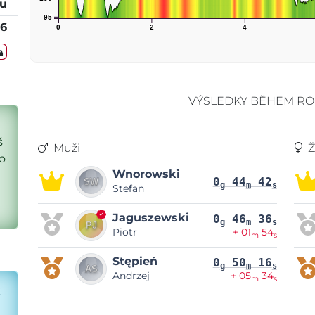
tu
95
26
0
2
4
VÝSLEDKY BĚHEM RO
š
Muži
Ž
o
Wnorowski
0
44
42
g
m
s
Stefan
Jaguszewski
0
46
36
g
m
s
Piotr
+ 01
54
m
s
Stępień
0
50
16
g
m
s
Andrzej
+ 05
34
m
s
k