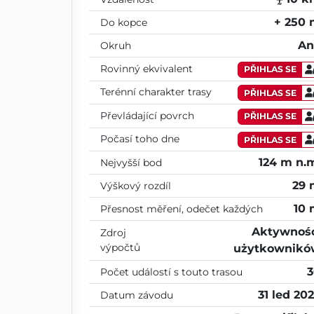
+ 250
Do kopce
An
Okruh
Rovinný ekvivalent
PŘIHLAS SE
Terénní charakter trasy
PŘIHLAS SE
Převládající povrch
PŘIHLAS SE
Počasí toho dne
PŘIHLAS SE
124 m n.
Nejvyšší bod
29
Výškový rozdíl
10
Přesnost měření, odečet každých
Aktywnoś
Zdroj
výpočtů
użytkownikó
Počet událostí s touto trasou
31 led 20
Datum závodu