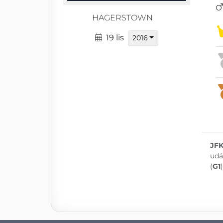
HAGERSTOWN
19 lis
2016
JFK
udá
(
G1
)