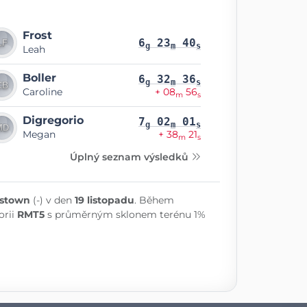
Frost
6
23
40
g
m
s
Leah
Boller
6
32
36
g
m
s
Caroline
+ 08
56
m
s
Digregorio
7
02
01
g
m
s
Megan
+ 38
21
m
s
Úplný seznam výsledků
stown
(-) v den
19 listopadu
. Během
orii
RMT5
s průměrným sklonem terénu 1%