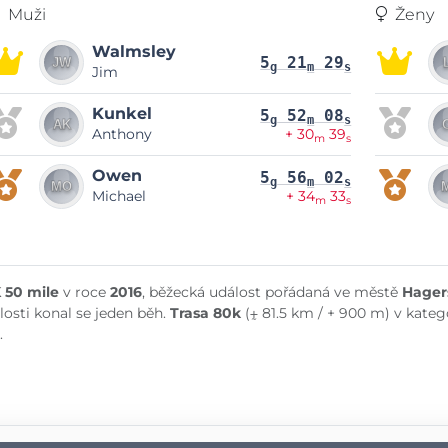
Muži
Ženy
Walmsley
5
21
29
g
m
s
Jim
Kunkel
5
52
08
g
m
s
Anthony
+ 30
39
m
s
Owen
5
56
02
g
m
s
Michael
+ 34
33
m
s
 50 mile
v roce
2016
, běžecká událost pořádaná ve městě
Hager
losti konal se jeden běh.
Trasa 80k
(⨦ 81.5 km / + 900 m) v kateg
.