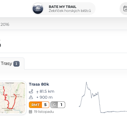
RATE MY TRAIL
Žebříček horských běžců
 2016
6
Trasy
1
Trasa 80k
⨦ 81.5 km
+ 900 m
5
1
RMT
G
19 listopadu