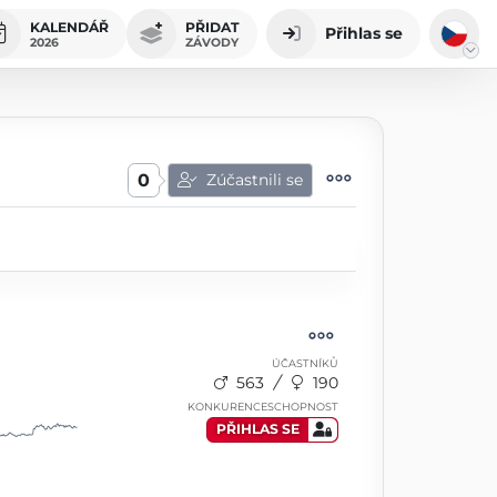
KALENDÁŘ
PŘIDAT
Přihlas se
2026
ZÁVODY
0
Zúčastnili se
ÚČASTNÍKŮ
563
190
KONKURENCESCHOPNOST
PŘIHLAS SE