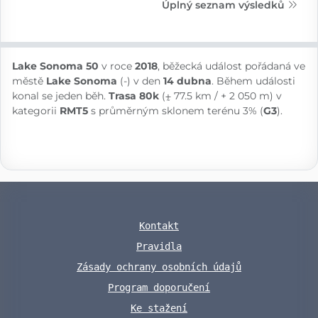
Úplný seznam výsledků
Lake Sonoma 50
v roce
2018
, běžecká událost pořádaná ve
městě
Lake Sonoma
(-) v den
14 dubna
. Během události
konal se jeden běh.
Trasa 80k
(⨦ 77.5 km / + 2 050 m) v
kategorii
RMT5
s průměrným sklonem terénu 3% (
G3
).
Kontakt
Pravidla
Zásady ochrany osobních údajů
Program doporučení
Ke stažení