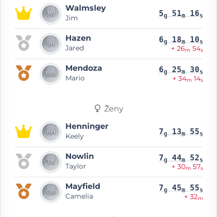
Walmsley
5
51
16
g
m
s
Jim
Hazen
6
18
10
g
m
s
Jared
+ 26
54
m
s
Mendoza
6
25
30
g
m
s
Mario
+ 34
14
m
s
Ženy
Henninger
7
13
55
g
m
s
Keely
Nowlin
7
44
52
g
m
s
Taylor
+ 30
57
m
s
Mayfield
7
45
55
g
m
s
Camelia
+ 32
m