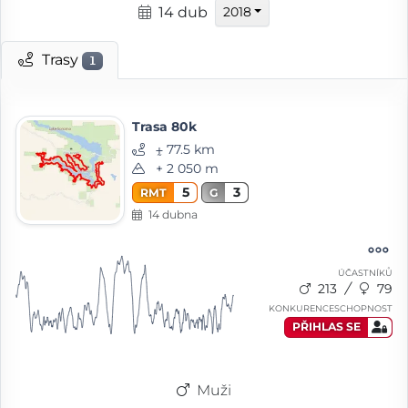
14 dub
2018
Trasy
1
Trasa 80k
⨦ 77.5 km
+ 2 050 m
5
3
RMT
G
14 dubna
ÚČASTNÍKŮ
213
79
KONKURENCESCHOPNOST
PŘIHLAS SE
Muži