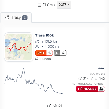
11 úno
2017
Trasy
1
Trasa 100k
⨦ 101.5 km
+ 4 000 m
6
4
RMT
G
11 února
ÚČASTNÍKŮ
314
142
KONKURENCESCHOPNOST
PŘIHLAS SE
Muži