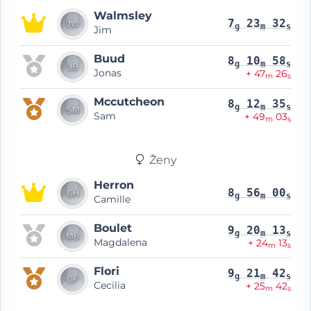
Walmsley
7
23
32
g
m
s
Jim
Buud
8
10
58
g
m
s
Jonas
+ 47
26
m
s
Mccutcheon
8
12
35
g
m
s
Sam
+ 49
03
m
s
Ženy
Herron
8
56
00
g
m
s
Camille
Boulet
9
20
13
g
m
s
Magdalena
+ 24
13
m
s
Flori
9
21
42
g
m
s
Cecilia
+ 25
42
m
s