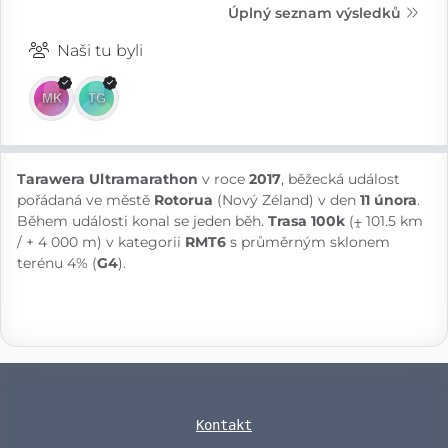
Úplný seznam výsledků
Naši tu byli
Tarawera Ultramarathon
v roce
2017
, běžecká událost
pořádaná ve městě
Rotorua
(Nový Zéland) v den
11 února
.
Během události konal se jeden běh.
Trasa 100k
(⨦ 101.5 km
/ + 4 000 m) v kategorii
RMT6
s průměrným sklonem
terénu 4% (
G4
).
Kontakt