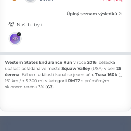
h
m
s
Úplný seznam výsledků
Naši tu byli
Western States Endurance Run
v roce
2016
, běžecká
událost pořádaná ve městě
Squaw Valley
(USA) v den
25
června
. Během události konal se jeden běh.
Trasa 160k
(⨦
161 km / + 5 300 m) v kategorii
RMT7
s průměrným
sklonem terénu 3% (
G3
).