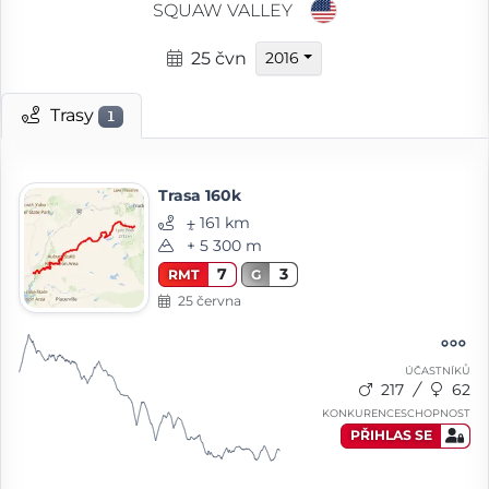
SQUAW VALLEY
25 čvn
2016
Trasy
1
Trasa 160k
⨦ 161 km
+ 5 300 m
7
3
RMT
G
25 června
ÚČASTNÍKŮ
217
62
KONKURENCESCHOPNOST
PŘIHLAS SE