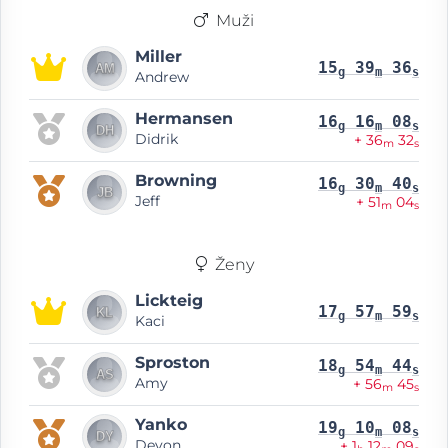
Muži
Miller
15
39
36
g
m
s
Andrew
Hermansen
16
16
08
g
m
s
Didrik
+ 36
32
m
s
Browning
16
30
40
g
m
s
Jeff
+ 51
04
m
s
Ženy
Lickteig
17
57
59
g
m
s
Kaci
Sproston
18
54
44
g
m
s
Amy
+ 56
45
m
s
Yanko
19
10
08
g
m
s
Devon
+ 1
12
09