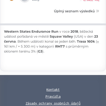
h
m
s
Úplný seznam výsledků
Western States Endurance Run
v roce
2018
, běžecká
událost pořádaná ve městě
Squaw Valley
(USA) v den
23
června
. Během události konal se jeden běh.
Trasa 160k
(⨦
161 km / + 5 300 m) v kategorii
RMT7
s průměrným
sklonem terénu 3% (
G3
).
Kontakt
Pravidla
Zásady ochrany osobních údajů