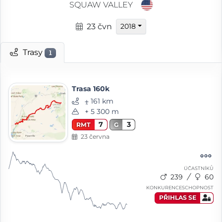
SQUAW VALLEY
23 čvn
2018
Trasy
1
Trasa 160k
⨦ 161 km
+ 5 300 m
7
3
RMT
G
23 června
ÚČASTNÍKŮ
239
60
KONKURENCESCHOPNOST
PŘIHLAS SE