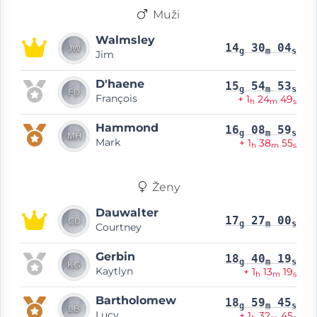
Muži
Walmsley
14
30
04
g
m
s
Jim
D'haene
15
54
53
g
m
s
François
+ 1
24
49
h
m
s
Hammond
16
08
59
g
m
s
Mark
+ 1
38
55
h
m
s
Ženy
Dauwalter
17
27
00
g
m
s
Courtney
Gerbin
18
40
19
g
m
s
Kaytlyn
+ 1
13
19
h
m
s
Bartholomew
18
59
45
g
m
s
Lucy
+ 1
32
45