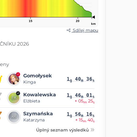
15
20
km
Sdílej mapu
ČNÍKU 2026
eny
Gomołysek
1
40
36
g
m
s
Kinga
Kowalewska
1
46
01
g
m
s
Elżbieta
+ 05
25
m
s
Szymańska
1
56
16
g
m
s
Katarzyna
+ 15
40
m
s
Úplný seznam výsledků