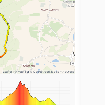
Leaflet
|
© MapTiler
© OpenStreetMap contributors