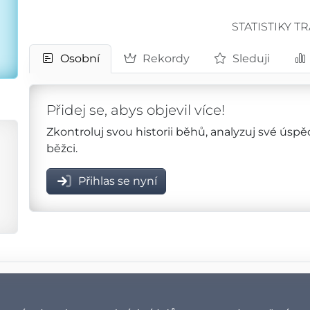
STATISTIKY T
Osobní
Rekordy
Sleduji
Přidej se, abys objevil více!
Zkontroluj svou historii běhů, analyzuj své úsp
běžci.
Přihlas se nyní