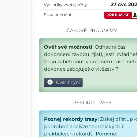
27 čvc 20
Výsledky zveřejněny
Stav ocenění
PŘIHLAS SE
ČASOVÉ PROGNÓZY
Ověř své možnosti
! Odhadni čas
dokončení závodu, zjisti, jestli zvládne
trasu zaběhnout v určeném čase, neb
dokonce zabojuješ o vítězství?
Ověřit nyní
REKORD TRASY
Poznej rekordy trasy
! Získej přístup 
podrobné analýze teoretických i
praktických rekordů. Porovnej