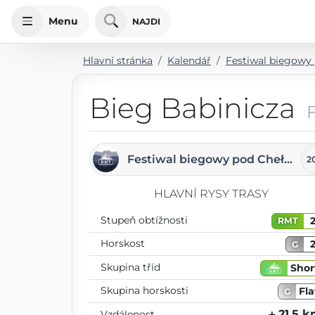
Menu
NAJDI
Hlavní stránka
Kalendář
Festiwal biegow
Bieg Babinicza
Festiwal biegowy pod Chełmcem
2
HLAVNÍ RYSY TRASY
Stupeň obtížnosti
RMT
Horskost
G
Skupina tříd
Shor
Skupina horskosti
Fla
G
⨦ 21.5 
Vzdálenost