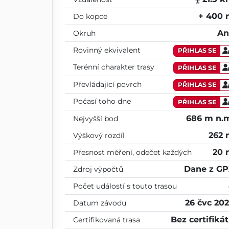
+ 400
Do kopce
An
Okruh
Rovinný ekvivalent
PŘIHLAS SE
Terénní charakter trasy
PŘIHLAS SE
Převládající povrch
PŘIHLAS SE
Počasí toho dne
PŘIHLAS SE
686 m n.
Nejvyšší bod
262
Výškový rozdíl
20 
Přesnost měření, odečet každých
Dane z G
Zdroj výpočtů
Počet událostí s touto trasou
26 čvc 20
Datum závodu
Bez certifiká
Certifikovaná trasa