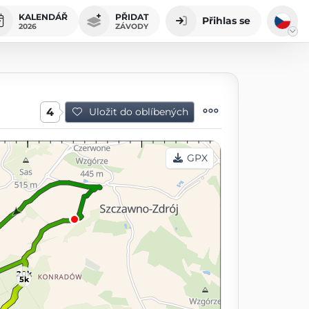
KALENDÁŘ
PŘIDAT
Přihlas se
2026
ZÁVODY
4
Uložit do oblíbených
GPX
20k
5k