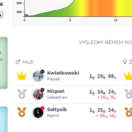
500
26
450
0
5
10
VÝSLEDKY BĚHEM RO
š
o
Muži
Ž
Kwiatkowski
1
29
08
g
m
s
Paweł
Nicpoń
1
34
24
g
m
s
Sebastian
+ 05
16
m
s
Sołtysik
1
35
54
g
m
s
k
Kamil
+ 06
46
m
s