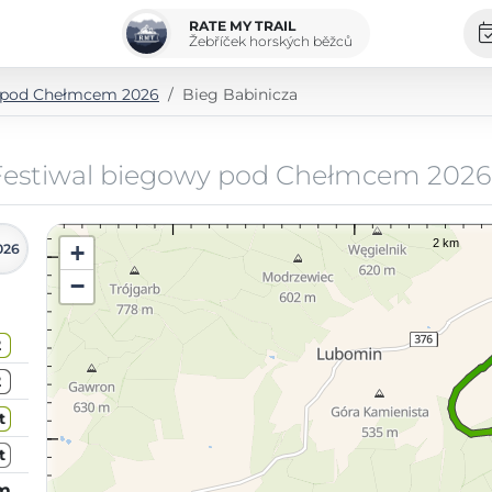
RATE MY TRAIL
Žebříček horských běžců
y pod Chełmcem 2026
Bieg Babinicza
Festiwal biegowy pod Chełmcem 2026
+
026
−
2
2
t
t
km