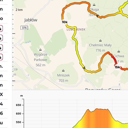
 m
o
10k
m.
15k
 m
m
PX
m
4
650
26
600
tu
550