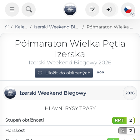
Kalendář
Izerski Weekend Biegowy 2026
Półmaraton Wielka Pętla Izerska
Półmaraton Wielka Pętla
Izerska
Izerski Weekend Biegowy 2026
Uložit do oblíbených
Izerski Weekend Biegowy
2026
HLAVNÍ RYSY TRASY
Stupeň obtížnosti
2
RMT
Horskost
2
G