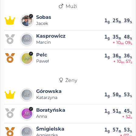
Muži
Sobas
1
25
39
g
m
s
Jacek
Kasprowicz
1
35
48
g
m
s
Marcin
+ 10
09
m
s
Pelc
1
36
36
g
m
s
Paweł
+ 10
57
m
s
Ženy
Górowska
1
50
53
g
m
s
Katarzyna
Boratyńska
1
51
45
g
m
s
Anna
+ 52
s
Śmigielska
1
57
53
g
m
s
Agnieszka
+ 07