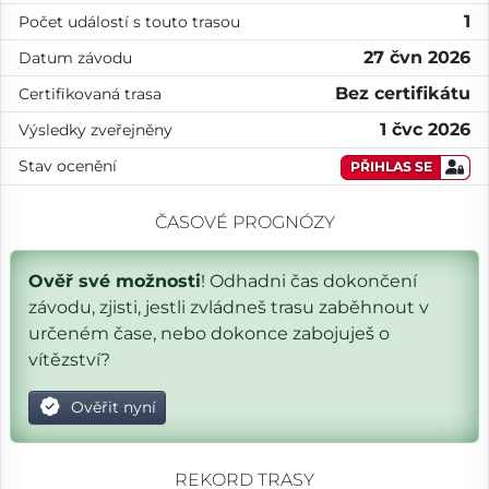
1
Počet událostí s touto trasou
27 čvn 2026
Datum závodu
Bez certifikátu
Certifikovaná trasa
1 čvc 2026
Výsledky zveřejněny
Stav ocenění
PŘIHLAS SE
ČASOVÉ PROGNÓZY
Ověř své možnosti
! Odhadni čas dokončení
závodu, zjisti, jestli zvládneš trasu zaběhnout v
určeném čase, nebo dokonce zabojuješ o
vítězství?
Ověřit nyní
REKORD TRASY