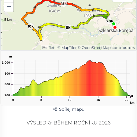
15k
−
20k
10k
5k
Leaflet
|
© MapTiler
© OpenStreetMap contributors
m
1,000
900
800
700
0
5
10
15
20
km
Sdílej mapu
VÝSLEDKY BĚHEM ROČNÍKU 2026