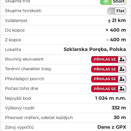
Skupina tříd
Short
Skupina horskosti
Flat
G
⨦ 21 km
Vzdálenost
+ 400 m
Do kopce
- 400 m
Z kopce
Szklarska Poręba, Polska
Lokalita
Rovinný ekvivalent
PŘIHLAS SE
Terénní charakter trasy
PŘIHLAS SE
Převládající povrch
PŘIHLAS SE
Počasí toho dne
PŘIHLAS SE
1 024 m n.m.
Nejvyšší bod
332 m
Výškový rozdíl
30 m
Přesnost měření, odečet každých
Dane z GPX
Zdroj výpočtů