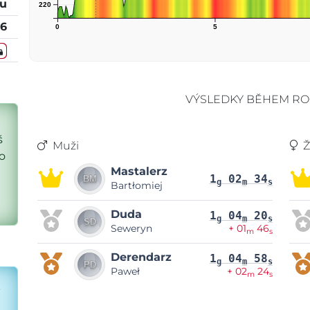
tu
220
26
0
5
VÝSLEDKY BĚHEM RO
š
Muži
Ž
o
Mastalerz
1
02
34
g
m
s
Bartłomiej
Duda
1
04
20
g
m
s
Seweryn
+ 01
46
m
s
Derendarz
1
04
58
g
m
s
Paweł
+ 02
24
m
s
k