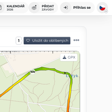
KALENDÁŘ
PŘIDAT
Přihlas se
2026
ZÁVODY
1
Uložit do oblíbených
GPX
10k