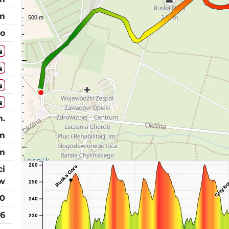
 m
o
m.
m
m
m
260
Ruska Gora
ci
Grzybo
w
250
10
240
26
230