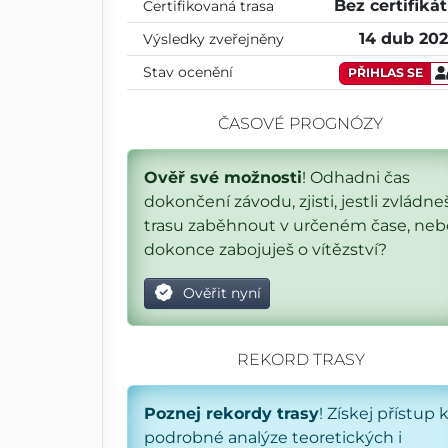
Bez certifiká
Certifikovaná trasa
14 dub 20
Výsledky zveřejněny
Stav ocenění
PŘIHLAS SE
ČASOVÉ PROGNÓZY
Ověř své možnosti
! Odhadni čas
dokončení závodu, zjisti, jestli zvládne
trasu zaběhnout v určeném čase, neb
dokonce zabojuješ o vítězství?
Ověřit nyní
REKORD TRASY
Poznej rekordy trasy
! Získej přístup 
podrobné analýze teoretických i