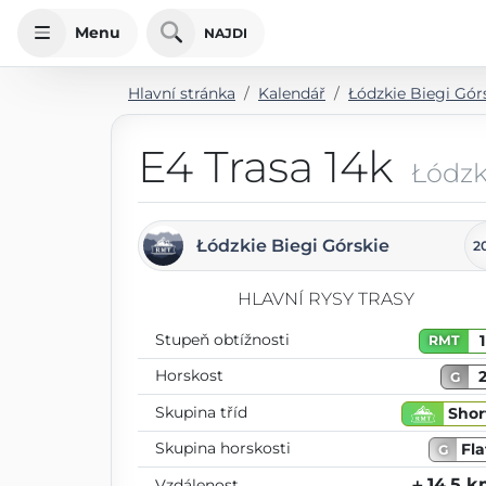
Menu
NAJDI
Hlavní stránka
Kalendář
Łódzkie Biegi Gór
E4 Trasa 14k
Łódzk
Łódzkie Biegi Górskie
2
HLAVNÍ RYSY TRASY
Stupeň obtížnosti
1
RMT
Horskost
G
Skupina tříd
Shor
Skupina horskosti
Fla
G
⨦ 14.5 
Vzdálenost