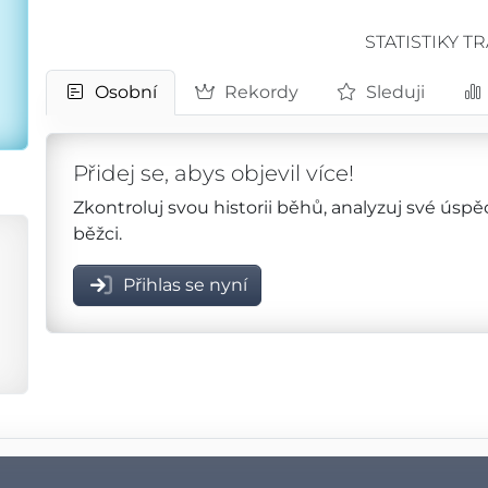
STATISTIKY T
Osobní
Rekordy
Sleduji
Přidej se, abys objevil více!
Zkontroluj svou historii běhů, analyzuj své úsp
běžci.
Přihlas se nyní