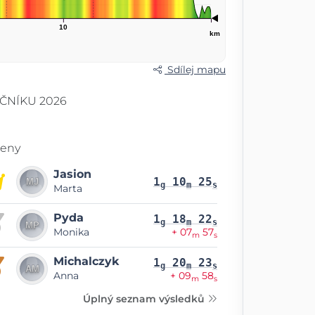
10
km
Sdílej mapu
ČNÍKU 2026
eny
Jasion
1
10
25
g
m
s
Marta
Pyda
1
18
22
g
m
s
Monika
+ 07
57
m
s
Michalczyk
1
20
23
g
m
s
Anna
+ 09
58
m
s
Úplný seznam výsledků