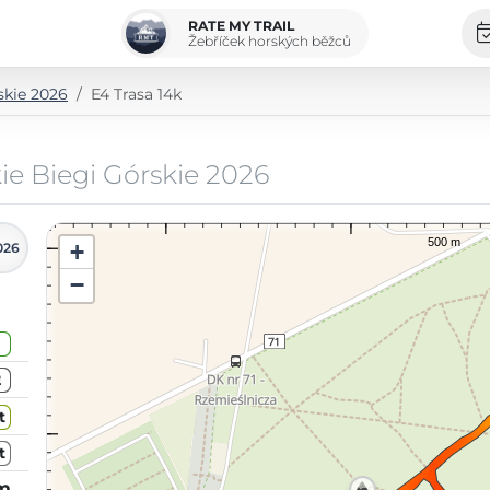
RATE MY TRAIL
Žebříček horských běžců
skie 2026
E4 Trasa 14k
ie Biegi Górskie 2026
+
026
−
2
t
t
km