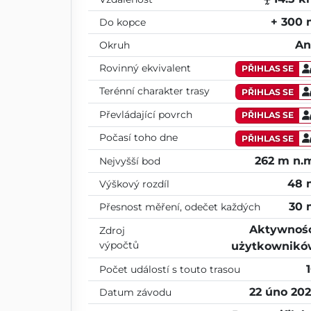
+ 300
Do kopce
An
Okruh
Rovinný ekvivalent
PŘIHLAS SE
Terénní charakter trasy
PŘIHLAS SE
Převládající povrch
PŘIHLAS SE
Počasí toho dne
PŘIHLAS SE
262 m n.
Nejvyšší bod
48 
Výškový rozdíl
30 
Přesnost měření, odečet každých
Aktywnoś
Zdroj
výpočtů
użytkownikó
Počet událostí s touto trasou
22 úno 20
Datum závodu