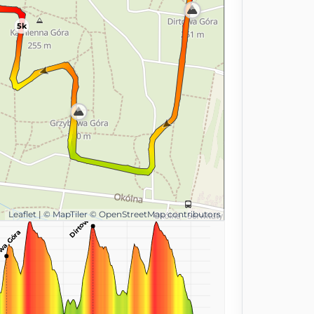
5k
Dirtowa Góra
Leaflet
|
© MapTiler
© OpenStreetMap contributors
wa Góra