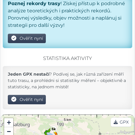
Poznej rekordy trasy
! Získej přístup k podrobné
analýze teoretických i praktických rekordů.
Porovnej výsledky, objev možnosti a naplánuj si
strategii pro další výzvy!
Ověřit nyní
STATISTIKA AKTIVITY
Jeden GPX nestačí
? Podívej se, jak různá zařízení měří
tuto trasu, a prohlédni si statistiky měření – objektivně a
statisticky, na jednom místě!
Ověřit nyní
+
GPX
5k
−