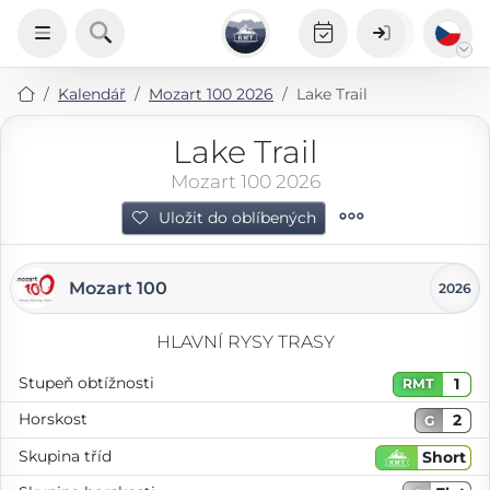
Kalendář
Mozart 100 2026
Lake Trail
Lake Trail
Mozart 100 2026
Uložit do oblíbených
Mozart 100
2026
HLAVNÍ RYSY TRASY
Stupeň obtížnosti
1
RMT
Horskost
2
G
Skupina tříd
Short