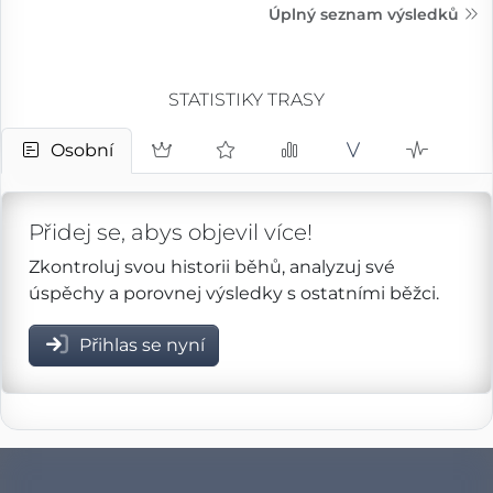
Úplný seznam výsledků
STATISTIKY TRASY
Osobní
Přidej se, abys objevil více!
Zkontroluj svou historii běhů, analyzuj své
úspěchy a porovnej výsledky s ostatními běžci.
Přihlas se nyní