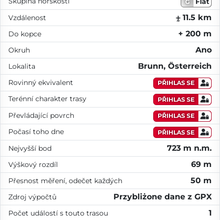
Skupina horskosti
Flat
G
⨦ 11.5 km
Vzdálenost
+ 200 m
Do kopce
Ano
Okruh
Brunn, Österreich
Lokalita
Rovinný ekvivalent
PŘIHLAS SE
Terénní charakter trasy
PŘIHLAS SE
Převládající povrch
PŘIHLAS SE
Počasí toho dne
PŘIHLAS SE
723 m n.m.
Nejvyšší bod
69 m
Výškový rozdíl
50 m
Přesnost měření, odečet každých
Przybliżone dane z GPX
Zdroj výpočtů
1
Počet událostí s touto trasou