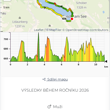
10k
Leaflet
|
© MapTiler
© OpenStreetMap contributors
m
700
680
660
0
2
4
6
8
10
km
Sdílej mapu
VÝSLEDKY BĚHEM ROČNÍKU 2026
Muži