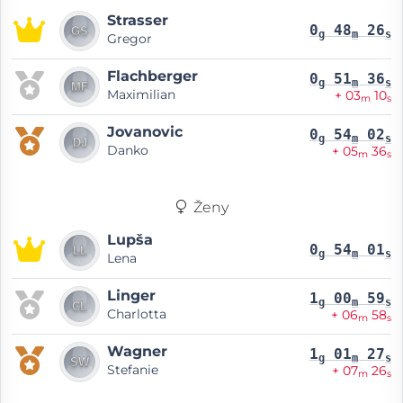
Strasser
0
48
26
g
m
s
Gregor
Flachberger
0
51
36
g
m
s
Maximilian
+ 03
10
m
s
Jovanovic
0
54
02
g
m
s
Danko
+ 05
36
m
s
Ženy
Lupša
0
54
01
g
m
s
Lena
Linger
1
00
59
g
m
s
Charlotta
+ 06
58
m
s
Wagner
1
01
27
g
m
s
Stefanie
+ 07
26
m
s