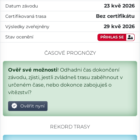
23 kvě 2026
Datum závodu
Bez certifikátu
Certifikovaná trasa
29 kvě 2026
Výsledky zveřejněny
Stav ocenění
PŘIHLAS SE
ČASOVÉ PROGNÓZY
Ověř své možnosti
! Odhadni čas dokončení
závodu, zjisti, jestli zvládneš trasu zaběhnout v
určeném čase, nebo dokonce zabojuješ o
vítězství?
Ověřit nyní
REKORD TRASY