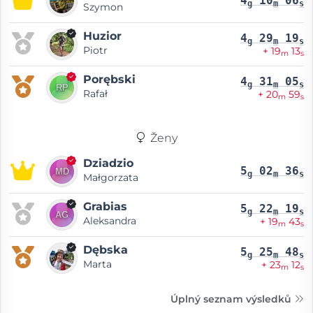
4
10
06
g
m
s
Szymon
Huzior
4
29
19
g
m
s
Piotr
+ 19
13
m
s
Porębski
4
31
05
g
m
s
Rafał
+ 20
59
m
s
Ženy
Dziadzio
5
02
36
g
m
s
Małgorzata
Grabias
5
22
19
g
m
s
Aleksandra
+ 19
43
m
s
Dębska
5
25
48
g
m
s
Marta
+ 23
12
m
s
Úplný seznam výsledků