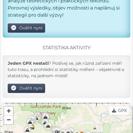
analýze teoretických i praktických rekordů.
Porovnej výsledky, objev možnosti a naplánuj si
strategii pro další výzvy!
Ověřit nyní
STATISTIKA AKTIVITY
Jeden GPX nestačí
? Podívej se, jak různá zařízení měří
tuto trasu, a prohlédni si statistiky měření – objektivně a
statisticky, na jednom místě!
Ověřit nyní
+
GPX
30k
−
40k
20k