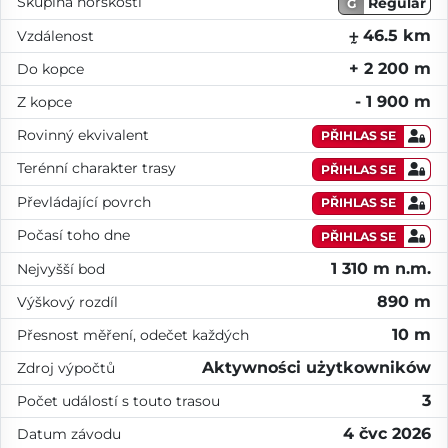
Skupina horskosti
Regular
G
⨦ 46.5 km
Vzdálenost
+ 2 200 m
Do kopce
- 1 900 m
Z kopce
Rovinný ekvivalent
PŘIHLAS SE
Terénní charakter trasy
PŘIHLAS SE
Převládající povrch
PŘIHLAS SE
Počasí toho dne
PŘIHLAS SE
1 310 m n.m.
Nejvyšší bod
890 m
Výškový rozdíl
10 m
Přesnost měření, odečet každých
Aktywności użytkowników
Zdroj výpočtů
3
Počet událostí s touto trasou
4 čvc 2026
Datum závodu