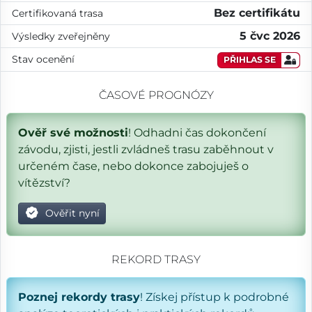
Bez certifikátu
Certifikovaná trasa
5 čvc 2026
Výsledky zveřejněny
Stav ocenění
PŘIHLAS SE
ČASOVÉ PROGNÓZY
Ověř své možnosti
! Odhadni čas dokončení
závodu, zjisti, jestli zvládneš trasu zaběhnout v
určeném čase, nebo dokonce zabojuješ o
vítězství?
Ověřit nyní
REKORD TRASY
Poznej rekordy trasy
! Získej přístup k podrobné