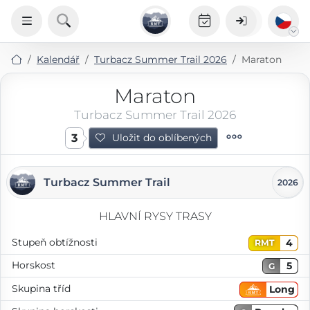
Kalendář
Turbacz Summer Trail 2026
Maraton
Maraton
Turbacz Summer Trail 2026
3
Uložit do oblíbených
Turbacz Summer Trail
2026
HLAVNÍ RYSY TRASY
Stupeň obtížnosti
4
RMT
Horskost
5
G
Skupina tříd
Long