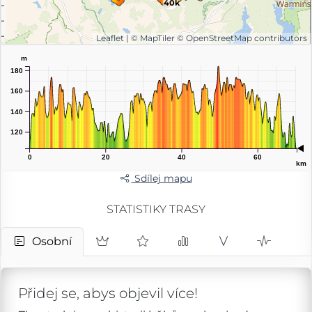
40k
Leaflet
|
© MapTiler
© OpenStreetMap contributors
m
180
160
140
120
0
20
40
60
km
Sdílej mapu
STATISTIKY TRASY
Osobní
Přidej se, abys objevil více!