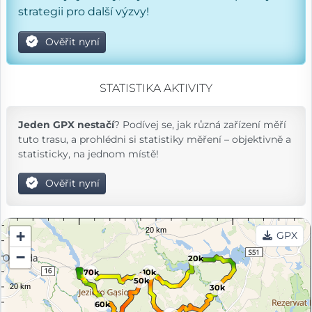
strategii pro další výzvy!
Ověřit nyní
STATISTIKA AKTIVITY
Jeden GPX nestačí
? Podívej se, jak různá zařízení měří
tuto trasu, a prohlédni si statistiky měření – objektivně a
statisticky, na jednom místě!
Ověřit nyní
+
GPX
−
20k
70k
10k
50k
30k
60k