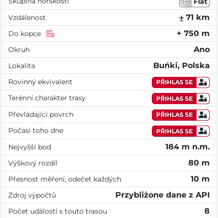
Skupina horskosti
Flat
G
⨦ 71 km
Vzdálenost
+ 750 m
Do kopce
Ano
Okruh
Buńki, Polska
Lokalita
Rovinný ekvivalent
PŘIHLAS SE
Terénní charakter trasy
PŘIHLAS SE
Převládající povrch
PŘIHLAS SE
Počasí toho dne
PŘIHLAS SE
184 m n.m.
Nejvyšší bod
80 m
Výškový rozdíl
10 m
Přesnost měření, odečet každých
Przybliżone dane z API
Zdroj výpočtů
8
Počet událostí s touto trasou