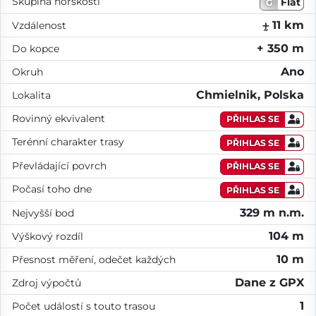
Skupina horskosti
Flat
G
⨦ 11 km
Vzdálenost
+ 350 m
Do kopce
Ano
Okruh
Chmielnik, Polska
Lokalita
Rovinný ekvivalent
PŘIHLAS SE
Terénní charakter trasy
PŘIHLAS SE
Převládající povrch
PŘIHLAS SE
Počasí toho dne
PŘIHLAS SE
329 m n.m.
Nejvyšší bod
104 m
Výškový rozdíl
10 m
Přesnost měření, odečet každých
Dane z GPX
Zdroj výpočtů
1
Počet událostí s touto trasou