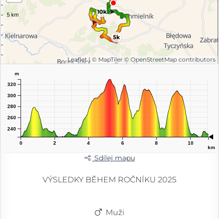
10k
5k
Leaflet
|
© MapTiler
© OpenStreetMap contributors
m
320
300
280
260
240
0
2
4
6
8
10
km
Sdílej mapu
VÝSLEDKY BĚHEM ROČNÍKU 2025
Muži