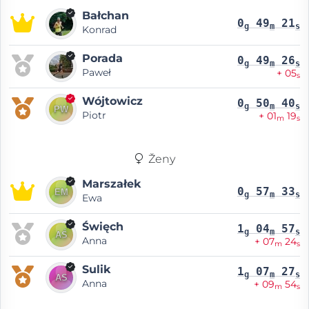
Bałchan
0
49
21
g
m
s
Konrad
Porada
0
49
26
g
m
s
Paweł
+ 05
s
Wójtowicz
0
50
40
g
m
s
Piotr
+ 01
19
m
s
Ženy
Marszałek
0
57
33
g
m
s
Ewa
Święch
1
04
57
g
m
s
Anna
+ 07
24
m
s
Sulik
1
07
27
g
m
s
Anna
+ 09
54
m
s