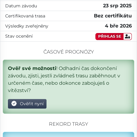
23 srp 2025
Datum závodu
Bez certifikátu
Certifikovaná trasa
4 bře 2026
Výsledky zveřejněny
Stav ocenění
PŘIHLAS SE
ČASOVÉ PROGNÓZY
Ověř své možnosti
! Odhadni čas dokončení
závodu, zjisti, jestli zvládneš trasu zaběhnout v
určeném čase, nebo dokonce zabojuješ o
vítězství?
Ověřit nyní
REKORD TRASY