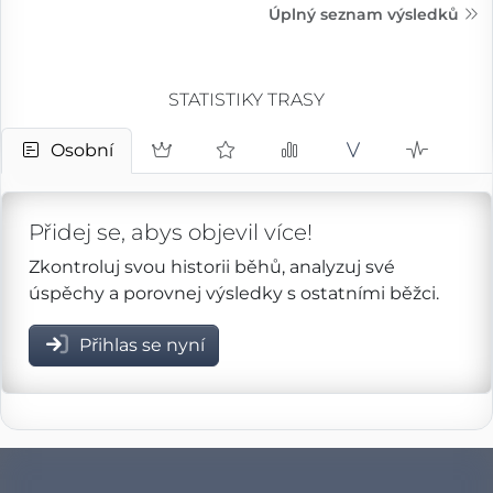
Úplný seznam výsledků
STATISTIKY TRASY
Osobní
Přidej se, abys objevil více!
Zkontroluj svou historii běhů, analyzuj své
úspěchy a porovnej výsledky s ostatními běžci.
Přihlas se nyní