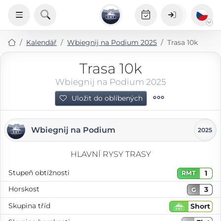
Kalendář
Wbiegnij na Podium 2025
Trasa 10k
Trasa 10k
Wbiegnij na Podium 2025
Uložit do oblíbených
Wbiegnij na Podium
2025
HLAVNÍ RYSY TRASY
Stupeň obtížnosti
1
RMT
Horskost
3
G
Skupina tříd
Short